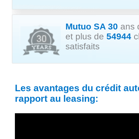
Mutuo SA 30
ans d
et plus de
54944
c
satisfaits
Les avantages du crédit au
rapport au leasing: