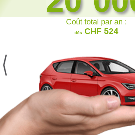
20`00
20`00
Coût total par an :
CHF 524
dès