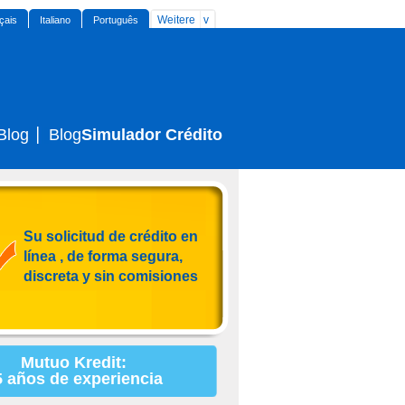
Weitere
çais
Italiano
Português
Blog
Blog
Simulador Crédito
Su solicitud de crédito en
línea , de forma segura,
discreta y sin comisiones
Mutuo Kredit:
5 años de experiencia