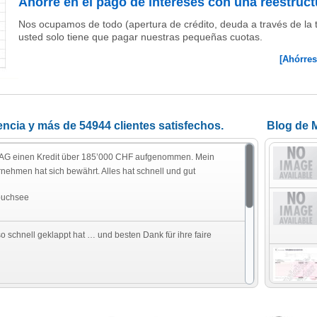
Ahorre en el pago de intereses con una reestruct
Nos ocupamos de todo (apertura de crédito, deuda a través de la tar
usted solo tiene que pagar nuestras pequeñas cuotas.
[Ahórres
iencia y más de
54944
clientes satisfechos.
Blog de 
o AG einen Kredit über 185’000 CHF aufgenommen. Mein
rnehmen hat sich bewährt. Alles hat schnell und gut
buchsee
so schnell geklappt hat … und besten Dank für ihre faire