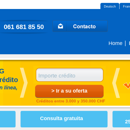
Deutsch
Fran
061 681 85 50
Home
G
rédito
n línea,
Créditos entre 3.000 y 350.000 CHF
Consulta gratuita
2