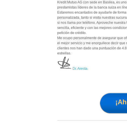
Nach der Absage der Migr
Kredit Mutuo AG
con sede en Basilea, es uno
140’000 CHF doch noch 
prestamistas líderes de la banca suiza en lín
Estaremos encantados de ayudarle de forma
gute Angebot!
personalizada, tanto si visita nuestras sucur
Markus.H. Basel
si nos llama por teléfono. Aproveche nuestra 
sencilla, eficiente y con las mejores condicio
Mit dem Top Kredit habe 
petición de crédito.
zur Finanzierung meines
nur weiterempfehlen.!
Me ocupo personalmente de asegurar que o
el mejor servicio y me enorgullece decir que
Andrea P., Basel
clientes nos han dado una puntuación de
4.8
estrellas.
Dr. Aresta.
¡Ah