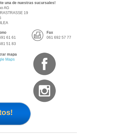
ite una de nuestras sucursales!
uo AG
RASTRASSE 19
5
ILEA
fono
Fax
691 61 61
061 692 57 77
681 51 83
trar mapa
gle Maps
tos!