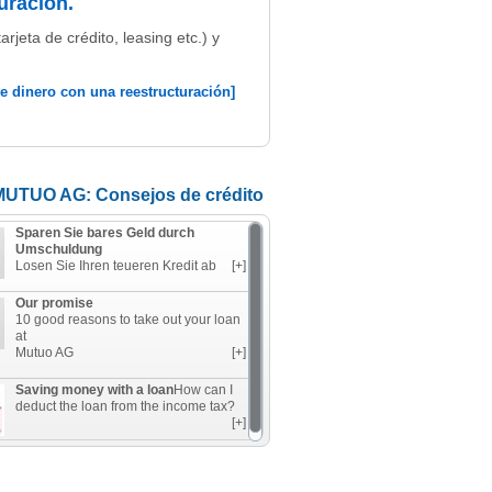
uración.
jeta de crédito, leasing etc.) y
e dinero con una reestructuración]
MUTUO AG: Consejos de crédito
Sparen Sie bares Geld durch
Umschuldung
Losen Sie Ihren teueren Kredit ab
[+]
Our promise
10 good reasons to take out your loan
at
Mutuo AG
[+]
Saving money with a loan
How can I
deduct the loan from the income tax?
[+]