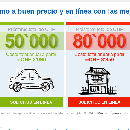
amo a buen precio y en línea con las m
Préstamo total de CHF
Préstamo total de CHF
Coste total anual a partir
Coste total anual a partir
CHF 2’090
CHF 3’350
de
de
 casos en los que conlleve un endeudamiento excesivo (Art. 3 UWG).
Mire aquí para ver un