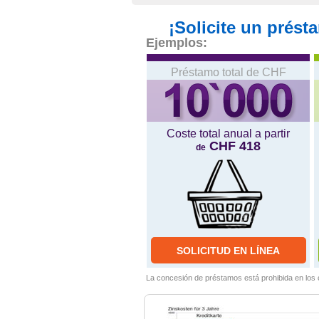
¡Solicite un prést
Ejemplos:
Préstamo total de CHF
Coste total anual a partir
CHF 418
de
La concesión de préstamos está prohibida en los