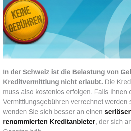
In der Schweiz ist die Belastung von Ge
Kreditvermittlung nicht erlaubt.
Die Kredi
muss also kostenlos erfolgen. Falls Ihnen
Vermittlungsgebühren verrechnet werden s
wenden Sie sich besser an einen
seriöse
renommierten Kreditanbieter
, der sich a