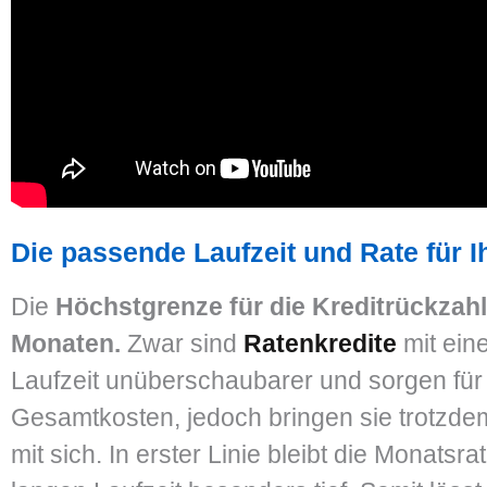
Die passende Laufzeit und Rate für I
Die
Höchstgrenze für die Kreditrückzahl
Monaten.
Zwar sind
Ratenkredite
mit ein
Laufzeit unüberschaubarer und sorgen für
Gesamtkosten, jedoch bringen sie trotzdem
mit sich. In erster Linie bleibt die Monatsra