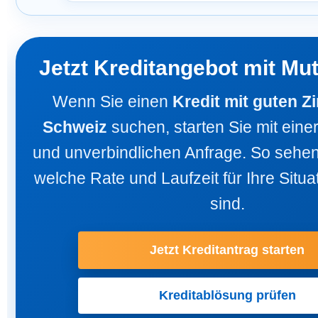
Jetzt Kreditangebot mit Mu
Wenn Sie einen
Kredit mit guten Zi
Schweiz
suchen, starten Sie mit eine
und unverbindlichen Anfrage. So sehen 
welche Rate und Laufzeit für Ihre Situat
sind.
Jetzt Kreditantrag starten
Kreditablösung prüfen