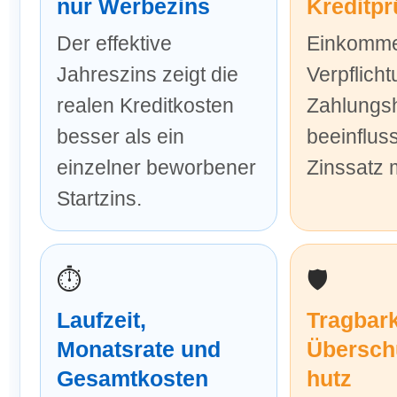
nur Werbezins
Kreditpr
Der effektive
Einkomm
Jahreszins zeigt die
Verpflich
realen Kreditkosten
Zahlungsh
besser als ein
beeinflus
einzelner beworbener
Zinssatz m
Startzins.
⏱️
🛡️
Laufzeit,
Tragbark
Monatsrate und
Übersch
Gesamtkosten
hutz