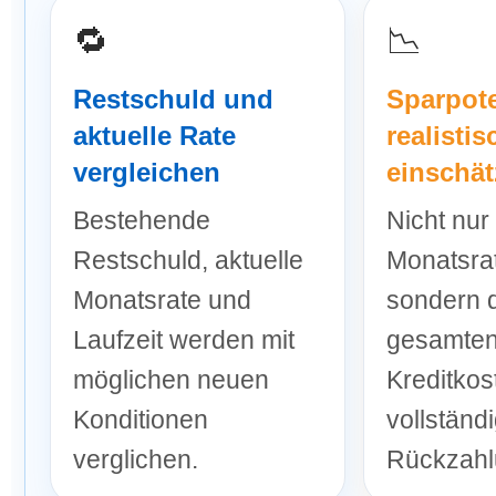
🔁
📉
Restschuld und
Sparpote
aktuelle Rate
realistis
vergleichen
einschä
Bestehende
Nicht nur
Restschuld, aktuelle
Monatsrat
Monatsrate und
sondern 
Laufzeit werden mit
gesamte
möglichen neuen
Kreditkos
Konditionen
vollständ
verglichen.
Rückzahl