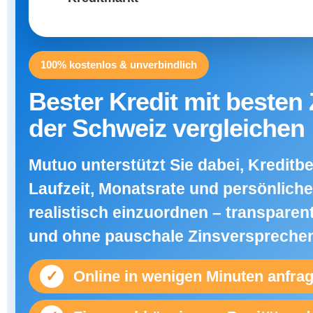
100% kostenlos & unverbindlich
Bester Kredit mit besten 
der Schweiz vergleichen
Mutuo unterstützt Sie dabei, Kreditbe
Laufzeit, Monatsrate und persönliche
realistisch einzuordnen – transparent
und ohne pauschale Zinsverspreche
✓
Online in wenigen Minuten anfra