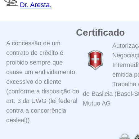
Dr. Aresta.
Certificado
A concessão de um
Autorizaç
contrato de crédito é
Negociaç
proibido sempre que
Intermedi
cause um endividamento
emitida p
excessivo do cliente
Trabalho
(conforme a disposição do
de Basileia (Basel-S
art. 3 da UWG (lei federal
Mutuo AG
contra a concorrência
desleal)).