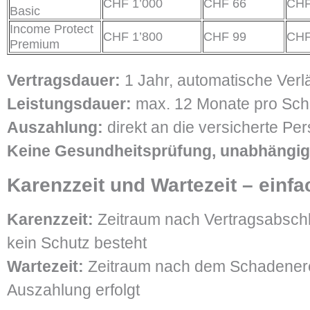
CHF 1’000
CHF 66
CHF
Basic
Income Protect
CHF 1’800
CHF 99
CHF
Premium
Vertragsdauer:
1 Jahr, automatische Ver
Leistungsdauer:
max. 12 Monate pro Sch
Auszahlung:
direkt an die versicherte Pe
Keine Gesundheitsprüfung, unabhängig
Karenzzeit und Wartezeit – einfa
Karenzzeit:
Zeitraum nach Vertragsabschl
kein Schutz besteht
Wartezeit:
Zeitraum nach dem Schadenerei
Auszahlung erfolgt